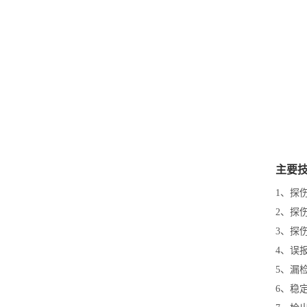
主要
1、探
2、探
3、探伤
4、误
5、漏
6、稳定