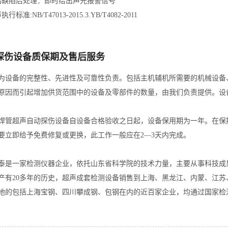
出缺陷后处理：即时给出声光报警信号
行标准:NB/T47013-2015.3.YB/T4082-2011
探伤设备质保期及售后服务
为设备的完整性、先进性及可靠性负责。包括主机辅机所需要的机械设备
原因而引起增加供货范围中的设备及零部件的数量，由我们负责提供。设
焊管超声自动探伤设备自设备合格验收之日起，设备保用期为一年。在保
要立即给予免费修复或更换，此工作一般应在2—3天内完成。
泰是一家检测仪器企业，依托山东省科学院的技术力量，主要从事科技成
产有20多年的历史，超声成套检测设备销售到上海、黑龙江、内蒙、江
地的包括上海宝钢、四川攀成钢、包钢在内的近百家企业，均通过国家检