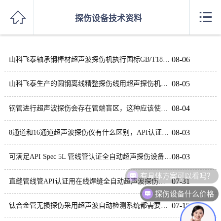
网站首页


探伤设备技术资料
超声波探伤设备型号
08-06
山科飞泰轴承钢棒材超声波探伤机执行国标GB/T18254和GB/T4162‑2022标准
探伤设备生产厂家
08-05
山科飞泰生产的圆钢离线精整探伤线用超声探伤机采用相控阵超声检测模式
探伤设备案例
08-04
钢管进行超声波探伤会存在管端盲区，这种应该使用什么方法检测
综合实力
08-03
8通道和16通道超声波探伤仪有什么区别，API认证选择哪种
合作单位
08-03
可满足API Spec 5L 管线管认证全自动超声探伤设备厂商
探伤知识
有具体方案可以看吗？
07-31
直缝管线管API认证用在线焊缝全自动超声波探伤设备
招聘信息
探伤设备什么价格
07-15
钛合金管无损探伤采用超声波自动检测系统都需要购买哪些产品
联系方式