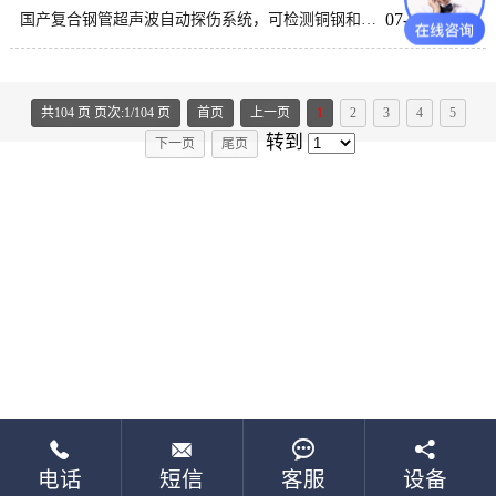
07-13
国产复合钢管超声波自动探伤系统，可检测铜钢和铝钢材质管材内容缺陷
共104 页 页次:1/104 页
首页
上一页
1
2
3
4
5
转到
下一页
尾页




电话
短信
客服
设备