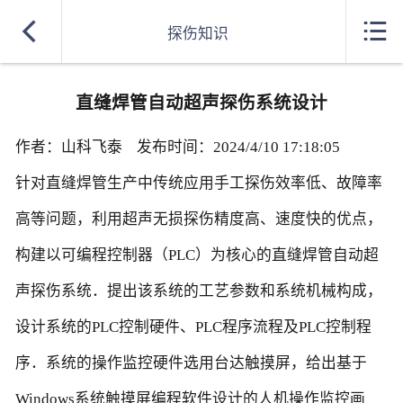
网站首页


探伤知识
超声波探伤设备型号
直缝焊管自动超声探伤系统设计
探伤设备生产厂家
作者：山科飞泰 发布时间：2024/4/10 17:18:05
探伤设备案例
针对直缝焊管生产中传统应用手工探伤效率低、故障率
综合实力
高等问题，利用超声无损探伤精度高、速度快的优点，
合作单位
构建以可编程控制器（PLC）为核心的直缝焊管自动超
声探伤系统．提出该系统的工艺参数和系统机械构成，
探伤知识
设计系统的PLC控制硬件、PLC程序流程及PLC控制程
招聘信息
序．系统的操作监控硬件选用台达触摸屏，给出基于
联系方式
Windows系统触摸屏编程软件设计的人机操作监控画